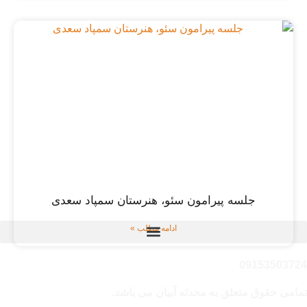
جلسه پیرامون سئو، هنرستان سمپاد سعدی
ادامه مطلب »
091535037
امی حقوق متعلق به محدثه آبیان می باشد.