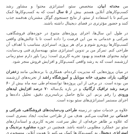
من
محدثه ابیان
، متخصص سئو، استراتژی محتوا و مشاور رشد
کسب‌وکارهای آنلاین هستم. بیش از
۵ سال
است که به کسب‌وکارها کمک
می‌کنم تا با استفاده از سئو، از نتایج جستجوی گوگل مشتریان هدفمند جذب
کنند و حضور مؤثرتری در فضای دیجیتال داشته باشند.
در طول این سال‌ها، اجرای پروژه‌های متنوع در حوزه‌های فروشگاهی،
شرکتی و خدماتی به من این فرصت را داده است تا با چالش‌های واقعی
کسب‌وکارها روبه‌رو شوم و برای هر پروژه، استراتژی متناسب با اهداف آن
طراحی کنم. تمرکز من بر تدوین استراتژی سئو، بهینه‌سازی فنی وب‌سایت،
تولید محتوای هدفمند و بهبود تجربه کاربری است؛ زیرا باور دارم سئو زمانی
ارزشمند است که به رشد واقعی کسب‌وکار و افزایش فروش منجر شود.
در میان پروژه‌هایی که مدیریت کرده‌ام، همکاری با برندهایی مانند
زعفران
توکلی، باراد، مجیری، خانه موبایل و آموزشگاه راشد
از تجربه‌های ارزشمند
من بوده است. در برخی از این پروژه‌ها توانسته‌ام طی سه ماه بیش از
۶۰
درصد رشد ترافیک ارگانیک
و در بازه یک‌ساله
۷۰ درصد افزایش لیدهای
ورودی
را رقم بزنم. این نتایج حاصل برنامه‌ریزی دقیق، تحلیل داده‌ها و
اجرای مستمر استراتژی‌های سئو بوده است.
علاوه بر خدمات سئو، در زمینه
طراحی وب‌سایت‌های فروشگاهی، شرکتی و
خدماتی
نیز فعالیت می‌کنم. هدف من از طراحی سایت، ایجاد بستری است
که علاوه بر ظاهر حرفه‌ای، از نظر سرعت، تجربه کاربری و استانداردهای
سئو نیز عملکرد مطلوبی داشته باشد. همچنین در حوزه
مشاوره برندینگ و
استراتژی دیجیتال
به کسب‌وکارها کمک می‌کنم تا هویت آنلاین منسجم‌تری