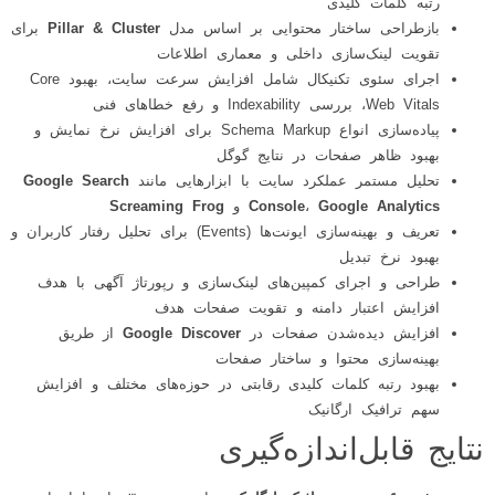
رتبه کلمات کلیدی
بازطراحی ساختار محتوایی بر اساس مدل
Pillar & Cluster
برای
تقویت لینک‌سازی داخلی و معماری اطلاعات
اجرای سئوی تکنیکال شامل افزایش سرعت سایت، بهبود Core
Web Vitals، بررسی Indexability و رفع خطاهای فنی
پیاده‌سازی انواع Schema Markup برای افزایش نرخ نمایش و
بهبود ظاهر صفحات در نتایج گوگل
تحلیل مستمر عملکرد سایت با ابزارهایی مانند
Google Search
Google Analytics
،
Console
و
Screaming Frog
تعریف و بهینه‌سازی ایونت‌ها (Events) برای تحلیل رفتار کاربران و
بهبود نرخ تبدیل
طراحی و اجرای کمپین‌های لینک‌سازی و رپورتاژ آگهی با هدف
افزایش اعتبار دامنه و تقویت صفحات هدف
افزایش دیده‌شدن صفحات در
Google Discover
از طریق
بهینه‌سازی محتوا و ساختار صفحات
بهبود رتبه کلمات کلیدی رقابتی در حوزه‌های مختلف و افزایش
سهم ترافیک ارگانیک
نتایج قابل‌اندازه‌گیری