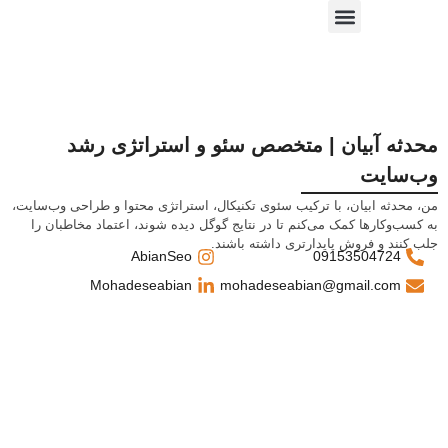
درباره من
داستان من
تماس بامن
نمونه کارها
تعرفه طراحی سایت در مشهد
تعرفه سئو در مشهد
محدثه آبیان | متخصص سئو و استراتژی رشد
وب‌سایت
من، محدثه ابیان، با ترکیب سئوی تکنیکال، استراتژی محتوا و طراحی وب‌سایت،
به کسب‌وکارها کمک می‌کنم تا در نتایج گوگل دیده شوند، اعتماد مخاطبان را
جلب کنند و فروش پایدارتری داشته باشند.
AbianSeo
09153504724
Mohadeseabian
mohadeseabian@gmail.com