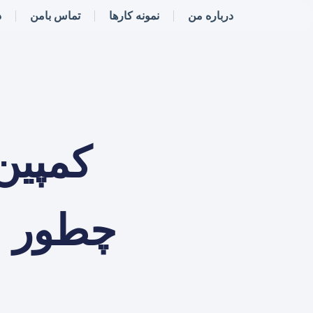
درباره من
نمونه کارها
تماس بامن
د
کمپین
چطور ب