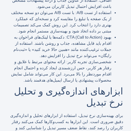
اضافی، استفاده از عناوین جذاب و ارائه پیشنهادات مشخص
باعث افزایش احتمال تبدیل کاربران می‌شود.
استفاده از تست A/B: با تست A/B می‌توان دو نسخه مختلف
از یک صفحه یا تبلیغ را مقایسه کرد و نسخه‌ای که عملکرد
بهتری دارد را انتخاب کرد. این روش کمک می‌کند تصمیمات
مبتنی بر داده اتخاذ شود و بهینه‌سازی مستمر انجام شود.
بهبود CTA (Call to Action): دکمه‌ها یا لینک‌های فراخوان به
اقدام باید قابل مشاهده، جذاب و روشن باشند. استفاده از
جملات ترغیب‌کننده مانند «همین حالا خرید کنید» یا «ثبت‌نام
رایگان» می‌تواند نرخ تبدیل را افزایش دهد.
شخصی‌سازی تجربه کاربر: ارائه محتوای مرتبط با علایق و
رفتار هر کاربر، حس ارزشمندی ایجاد کرده و احتمال انجام
اقدام موردنظر را بالا می‌برد. این کار می‌تواند شامل نمایش
محصولات پیشنهادی یا ارسال ایمیل‌های هدفمند باشد.
ابزارهای اندازه‌گیری و تحلیل
نرخ تبدیل
برای بهینه‌سازی نرخ تبدیل، استفاده از ابزارهای تحلیل و اندازه‌گیری
دقیق ضروری است. این ابزارها به کسب‌وکارها کمک می‌کنند رفتار
کاربران را رصد کنند، نقاط ضعف مسیر تبدیل را شناسایی کنند و