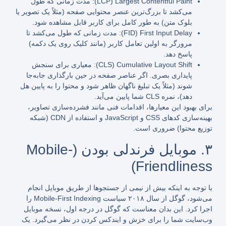
LCP) Largest Contentful Paint
):
مدت زمانی که طول
می‌کشد تا بزرگ‌ترین عنصر محتوایی صفحه (مثلاً یک تصویر یا
بلوک متن) به طور کامل برای کاربر قابل مشاهده شود.
FID) First Input Delay
):
مدت زمانی که طول می‌کشد تا
مرورگر به اولین تعامل کاربر (مانند کلیک روی یک دکمه)
پاسخ دهد.
CLS) Cumulative Layout Shift
):
معیاری برای سنجش
پایداری بصری. اگر عناصر صفحه در حین بارگذاری جابه‌جا
شوند (مثلاً یک تبلیغ ناگهان ظاهر شود و محتوا را به پایین هل
دهد)، نمره CLS شما پایین می‌آید.
برای بهبود این معیارها، اقدامات فنی مانند فشرده‌سازی تصاویر،
بهینه‌سازی کدهای CSS و JavaScript و استفاده از CDN (شبکه
توزیع محتوا) ضروری است.
۳. موبایل فرندلی بودن (Mobile-
Friendliness)
با توجه به اینکه بیش از نیمی از جستجوها از طریق موبایل انجام
می‌شود، گوگل از سال ۲۰۱۸ سیاست Mobile-First Indexing را
اجرا کرد. این بدان معناست که گوگل در درجه اول، نسخه موبایل
وب‌سایت شما را برای خزش و ایندکس کردن در نظر می‌گیرد. یک