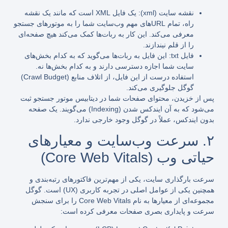
نقشه سایت (
xml
):
یک فایل XML است که مانند یک نقشه
راه، تمام URL‌های مهم وب‌سایت شما را به موتورهای جستجو
معرفی می‌کند. این کار به ربات‌ها کمک می‌کند هیچ صفحه‌ای
را از قلم نیندازند.
فایل
txt
:
این فایل به ربات‌ها می‌گوید که به کدام بخش‌های
سایت شما اجازه دسترسی دارند و به کدام بخش‌ها نه.
استفاده درست از این فایل، از اتلاف منابع (Crawl Budget)
گوگل جلوگیری می‌کند.
پس از خزیدن، محتوای صفحات شما در دیتابیس موتور جستجو ثبت
می‌شود که به آن ایندکس شدن (Indexing) می‌گویند. یک صفحه
بدون ایندکس، عملاً در گوگل وجود خارجی ندارد.
۲. سرعت وب‌سایت و معیارهای
حیاتی وب (Core Web Vitals)
سرعت بارگذاری سایت، یکی از مهم‌ترین فاکتورهای رتبه‌بندی و
همچنین یکی از عوامل اصلی در تجربه کاربری (UX) است. گوگل
مجموعه‌ای از معیارها به نام Core Web Vitals را برای سنجش
سرعت و پایداری بصری صفحات معرفی کرده است: