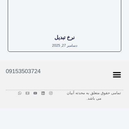
نرخ تبدیل
دسامبر 27, 2025
09153503724
تمامی حقوق متعلق به محدثه آبیان
درباره من
داستان من
تماس بامن
نمونه کارها
تعرفه طراحی سایت در مشهد
تعرفه سئو در مشهد
می باشد.