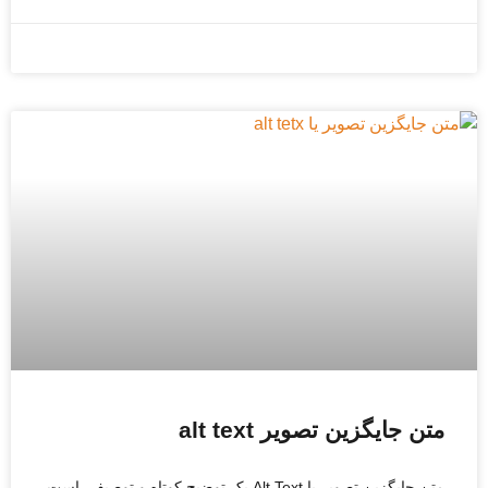
دسامبر 27, 2025
متن جایگزین تصویر alt text
متن جایگزین تصویر یا Alt Text یک توضیح کوتاه و توصیفی است